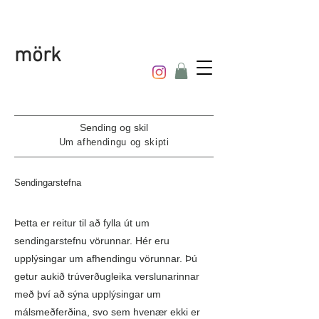
mörk
Sending og skil
Um afhendingu og skipti
Sendingarstefna
Þetta er reitur til að fylla út um
sendingarstefnu vörunnar. Hér eru
upplýsingar um afhendingu vörunnar. Þú
getur aukið trúverðugleika verslunarinnar
með því að sýna upplýsingar um
málsmeðferðina, svo sem hvenær ekki er