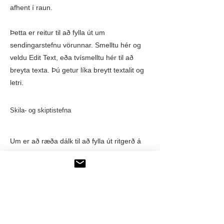
afhent í raun.
Þetta er reitur til að fylla út um
sendingarstefnu vörunnar. Smelltu hér og
veldu Edit Text, eða tvísmelltu hér til að
breyta texta. Þú getur líka breytt textalit og
letri.
Skila- og skiptistefna
Um er að ræða dálk til að fylla út ritgerð á
grundvelli laga um tilgreind
viðskiptaviðskipti. Svona geta kaupendur
skilað, skipt eða fengið endurgreiðslu eftir
kaup. Með því að sýna verklagsregluna
skýrt geturðu byggt upp traust á milli
verslunar og kaupanda.