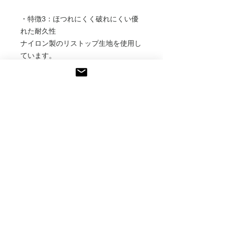
・特徴3：ほつれにくく破れにくい優
れた耐久性
ナイロン製のリストップ生地を使用し
ています。
*リップストップ生地とは主にコット
ン、ナイロン、ポリエステルなどの素
材に、強度が高く太い糸または複数に
撚った糸などを格子状に織り込んだ高
強度の織物です。この構造により、生
地の強度が上がり、ほつれにくく破れ
にくいのが特徴です。
主要6カ所のループ部分にハトメ、ル
ープを施しタープ泊などの様々な張り
方に使用することができます。
・特徴4 : 優れた撥水性
Schoellerの撥水加工技術で一般財団