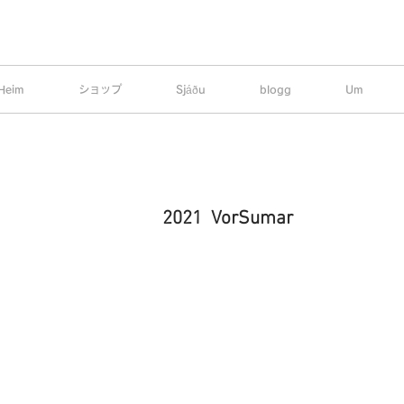
Heim
ショップ
Sjáðu
blogg
Um
2021 VorSumar